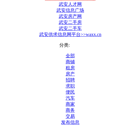
武安人才网
武安信息广场
武安房产网
武安二手房
武安二手车
武安供求信息网平台>>waxx.cn
分类:
全部
商铺
租房
房产
招聘
求职
便民
汽车
商家
商务
交易
发布信息