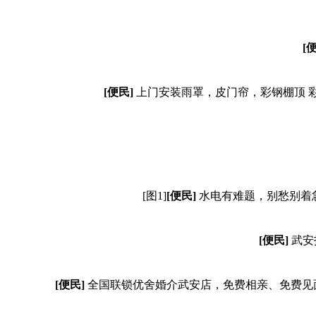
[
[便民]
上门安装雨罩，皮门帘，彩钢棚顶 彩钢
[图1]
[便民]
水电有难题，别愁别着急
[便民]
武安
[便民]
全国联锁优舍婚介武安店，免费相亲、免费见面