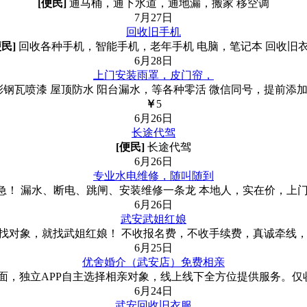
[便民]
通马桶，通下水道，通地漏，搬家 移空调
7月27日
回收旧手机
便民]
回收各种手机，智能手机，老年手机 电脑，笔记本 回收旧
6月28日
上门安装雨罩，皮门帘，
瓦喷漆 屋顶防水 阳台漏水，等各种零活 微信同号，提前添加好友，
￥
5
6月26日
长途代驾
[便民]
长途代驾
6月26日
专业水电维修，随叫随到
！ 漏水、断电、跳闸、安装维修一条龙 本地人，实在价，上门
6月26日
武安武姐红娘
找对象，就找武姐红娘！ 不收报名费，不收手续费，真诚牵线
6月25日
优舍婚介（武安店）免费相亲
，独立APP自主选择相亲对象，线上线下全方位提供服务。仅收
6月24日
武安回收旧衣服