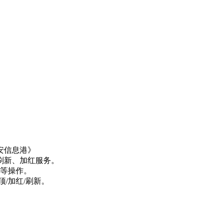
安信息港》
刷新、加红服务。
等操作。
/加红/刷新。