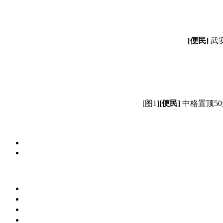
[便民]
武
[图1]
[便民]
中格置顶5