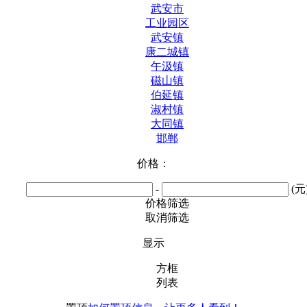
武安市
工业园区
武安镇
康二城镇
午汲镇
磁山镇
伯延镇
淑村镇
大同镇
邯郸
价格：
-
(元
价格筛选
取消筛选
显示
方框
列表