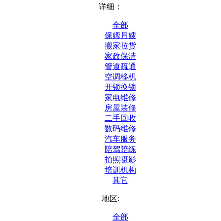
详细：
全部
保姆月嫂
搬家拉货
家政保洁
管道疏通
空调移机
开锁换锁
家电维修
房屋装修
二手回收
数码维修
汽车服务
陪驾陪练
拍照摄影
培训机构
其它
地区:
全部