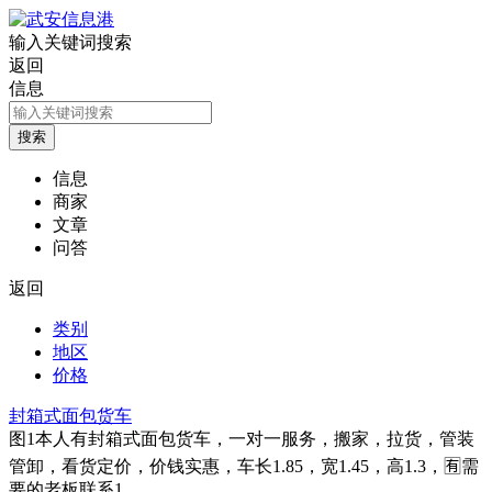
输入关键词搜索
返回
信息
信息
商家
文章
问答
返回
类别
地区
价格
封箱式面包货车
图1
本人有封箱式面包货车，一对一服务，搬家，拉货，管装
管卸，看货定价，价钱实惠，车长1.85，宽1.45，高1.3，🈶需
要的老板联系1…