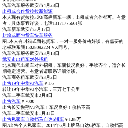
汽车
汽车服务
武安市
4月23日
出租或合作货拉拉新能源
本人现有货拉拉3米8高栏新车一辆，出租或者合作都可。有意
者，具体事宜详谈，电话13171775661张
汽车
新车
武安市
3月17日
封箱式面包货车快车服务
图1
本人有封箱式面包货车，一对一服务价格好谈，有需要的
老板联系我15028092224 VX同号。
汽车
汽车服务
武安市
3月13日
武安市出租车对外招租
北京现代出租车对外招租，车辆状况良好，手续齐全，适合长
期稳定运营。有意者请联系详细洽谈。
汽车
商务租车
武安市
3月2日
出售19年中华v3汽车
￥1.6
转让19年中华v3小汽车，三万七千公里
汽车
二手车
武安市
2月8日
出售汽车
￥7000
出售长安悦翔V3汽车！车况良好！价格不高
汽车
二手车
武安市
1月31日
出售私家车自动挡马自达6轿车
￥1.88
万
图7
出售个人私家车。2014年6月上牌马自达6轿车，自动挡高