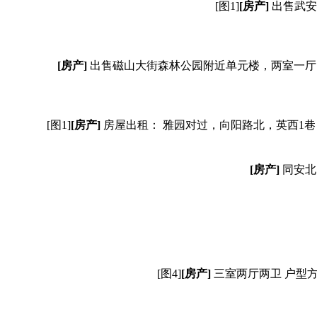
[图1]
[房产]
出售武安
[房产]
出售磁山大街森林公园附近单元楼，两室一厅
[图1]
[房产]
房屋出租： 雅园对过，向阳路北，英西1
[房产]
同安北
[图4]
[房产]
三室两厅两卫 户型方