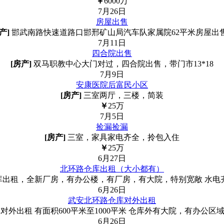
￥
6000
万
7月26日
房屋出售
产]
邯武南路快速道路口邯邢矿山局汽车队家属院62平米房屋出
7月11日
四合院出售
[房产]
双马职教中心大门对过，四合院出售，带门市13*18
7月9日
安康医院后富民小区
[房产]
三室两厅，三楼，简装
￥
25
万
7月5日
捡漏捡漏
[房产]
三室，家具家电齐全，拎包入住
￥
25
万
6月27日
北环路仓库出租（大小都有）
出租，全新厂房，有办公楼，有厂房，有大院，特别宽敞 水电
6月26日
武安北环路仓库对外出租
对外出租 有面积600平米至1000平米 仓库外有大院，有办公
6月26日