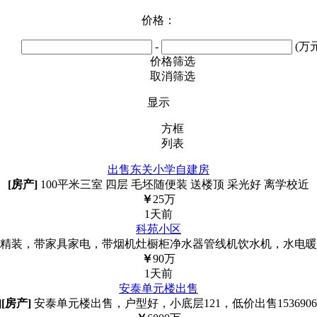
价格：
-
(万元
价格筛选
取消筛选
显示
方框
列表
出售东关小学自建房
[房产]
100平米三室 四层 毛坯随便装 送楼顶 采光好 离学校近
￥
25
万
1天前
科苑小区
，新精装，带家具家电，带烟机灶橱柜净水器管线机饮水机，水电
￥
90
万
1天前
安泰单元楼出售
]
[房产]
安泰单元楼出售，户型好，小底层121，低价出售15369068