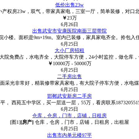
低价出售23w
产权房23w，双气，带家具家电，三室一厅，简单装修，对口北关小学
￥
23
万
6月26日
出售武安市安康医院南面三层带院
小楼。面积是9m×19m。室内已装修，家具家电齐全。拎包入
6月25日
大小厂房招租
厂房，大院免费占，水电齐全，大院停车方便，24小时监控，做仓
￥
10000
万
- 50000
万
6月25日
二手房出售
面采光非常好，精装修带家具家电，有大院子停车方便，水电煤
6月25日
邯郸武安新房二手房
， 西苑五中学区，买一层送一层，55万，看房联系18732055158
6月25日
仓库，仓房，门市，店铺，日租房
[图1]
[房产]
仓库，仓房，门市，店铺，日租房，出租屋
6月25日
出售市内单元楼97平