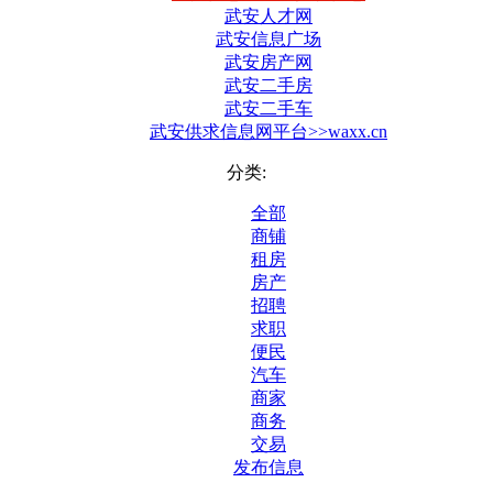
武安人才网
武安信息广场
武安房产网
武安二手房
武安二手车
武安供求信息网平台>>waxx.cn
分类:
全部
商铺
租房
房产
招聘
求职
便民
汽车
商家
商务
交易
发布信息