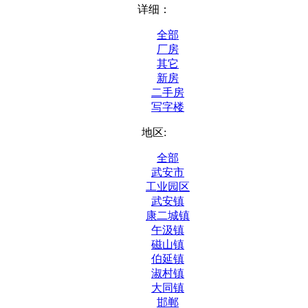
详细：
全部
厂房
其它
新房
二手房
写字楼
地区:
全部
武安市
工业园区
武安镇
康二城镇
午汲镇
磁山镇
伯延镇
淑村镇
大同镇
邯郸