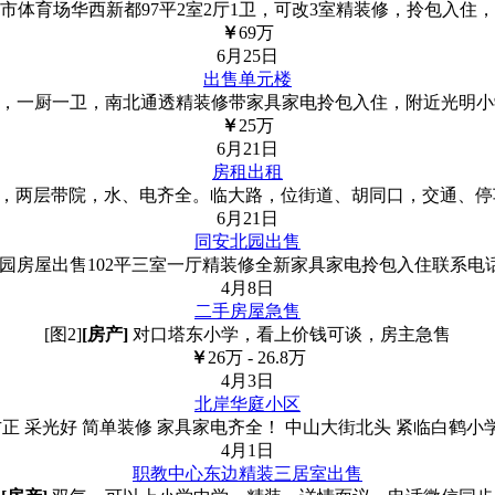
市体育场华西新都97平2室2厅1卫，可改3室精装修，拎包入住
￥
69
万
6月25日
出售单元楼
，一厨一卫，南北通透精装修带家具家电拎包入住，附近光明小
￥
25
万
6月21日
房租出租
巷，两层带院，水、电齐全。临大路，位街道、胡同口，交通、
6月21日
同安北园出售
园房屋出售102平三室一厅精装修全新家具家电拎包入住联系电话151
4月8日
二手房屋急售
[图2]
[房产]
对口塔东小学，看上价钱可谈，房主急售
￥
26
万
- 26.8
万
4月3日
北岸华庭小区
正 采光好 简单装修 家具家电齐全！ 中山大街北头 紧临白鹤小学
4月1日
职教中心东边精装三居室出售