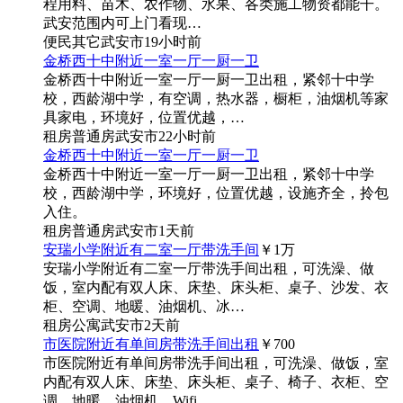
程用料、苗木、农作物、水果、各类施工物资都能干。
武安范围内可上门看现…
便民
其它
武安市
19小时前
金桥西十中附近一室一厅一厨一卫
金桥西十中附近一室一厅一厨一卫出租，紧邻十中学
校，西龄湖中学，有空调，热水器，橱柜，油烟机等家
具家电，环境好，位置优越，…
租房
普通房
武安市
22小时前
金桥西十中附近一室一厅一厨一卫
金桥西十中附近一室一厅一厨一卫出租，紧邻十中学
校，西龄湖中学，环境好，位置优越，设施齐全，拎包
入住。
租房
普通房
武安市
1天前
安瑞小学附近有二室一厅带洗手间
￥1
万
安瑞小学附近有二室一厅带洗手间出租，可洗澡、做
饭，室内配有双人床、床垫、床头柜、桌子、沙发、衣
柜、空调、地暖、油烟机、冰…
租房
公寓
武安市
2天前
市医院附近有单间房带洗手间出租
￥700
市医院附近有单间房带洗手间出租，可洗澡、做饭，室
内配有双人床、床垫、床头柜、桌子、椅子、衣柜、空
调、地暖、油烟机、Wifi，…