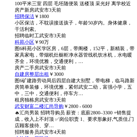
100平米三室 四层 毛坯随便装 送楼顶 采光好 离学校近
房产
新房
武安市
3天前
招聘保洁
￥1800
小区保洁，不耽误接送孩子，年龄50岁内。身体健康，
干活利索。
招聘
临时工
武安市
3天前
科苑小区
￥90
万
图6
科苑小区学区房，6层，带阁楼，152平，新精装，带
家具家电，带烟机灶橱柜净水器管线机饮水机，水电暖
齐全，环境优雅，交通便利，…
房产
二手房
武安市
3天前
自建房整层出租
￥3000
图6
矿建路劳动局后四层自建大别墅，带电梯，临马路新
房简单装修，环境优雅，紧邻武安二幼，富强小学，五
中，三中，交通便利，停车方…
租房
独栋房
武安市
3天前
武安财富二楼汇尚导购
￥2800 - 6000
🔥汇尚男装 招聘导购员 薪资：底薪2800–3300 +销售提
成，收入上不封顶 ✅岗位职责 1、要求形象好,气质佳,门
店顾客接待、穿…
招聘
服务员
武安市
4天前