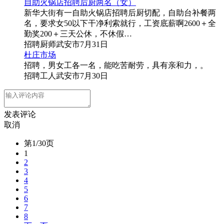
自助火锅店招聘后厨两名（女）
新华大街有一自助火锅店招聘后厨切配，自助台补餐两
名，要求女50以下干净利索就行，工资底薪啊2600＋全
勤奖200＋三天公休，不休假…
招聘
厨师
武安市
7月31日
杜庄市场
招聘，男女工各一名，能吃苦耐劳，具有亲和力，。
招聘
工人
武安市
7月30日
发表评论
取消
第1/30页
1
2
3
4
5
6
7
8