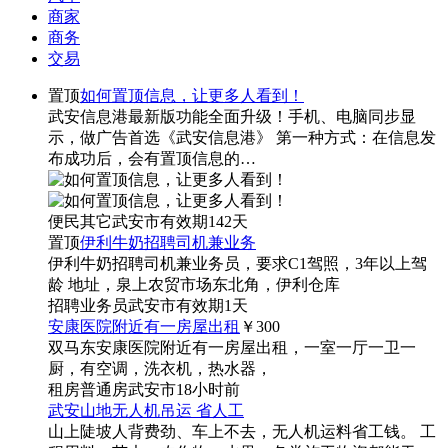
商家
商务
交易
置顶
如何置顶信息，让更多人看到！
武安信息港最新版功能全面升级！手机、电脑同步显
示，做广告首选《武安信息港》 第一种方式：在信息发
布成功后，会有置顶信息的…
便民
其它
武安市
有效期142天
置顶
伊利牛奶招聘司机兼业务
伊利牛奶招聘司机兼业务员，要求C1驾照，3年以上驾
龄 地址，泉上农贸市场东北角，伊利仓库
招聘
业务员
武安市
有效期1天
安康医院附近有一房屋出租
￥300
双马东安康医院附近有一房屋出租，一室一厅一卫一
厨，有空调，洗衣机，热水器，
租房
普通房
武安市
18小时前
武安山地无人机吊运 省人工
山上陡坡人背费劲、车上不去，无人机运料省工钱。 工