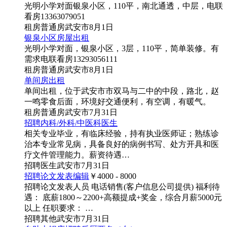
光明小学对面银泉小区，110平，南北通透，中层，电联
看房13363079051
租房
普通房
武安市
8月1日
银泉小区房屋出租
光明小学对面，银泉小区，3层，110平，简单装修。有
需求电联看房13293056111
租房
普通房
武安市
8月1日
单间房出租
单间出租，位于武安市市双马与二中的中段，路北，赵
一鸣零食后面，环境好交通便利，有空调，有暖气。
租房
普通房
武安市
7月31日
招聘内科/外科/中医科医生
相关专业毕业，有临床经验，持有执业医师证；熟练诊
治本专业常见病，具备良好的病例书写、处方开具和医
疗文件管理能力。薪资待遇…
招聘
医生
武安市
7月31日
招聘论文发表编辑
￥4000 - 8000
招聘论文发表人员 电话销售(客户信息公司提供) 福利待
遇： 底薪1800～2200+高额提成+奖金，综合月薪5000元
以上 任职要求： …
招聘
其他
武安市
7月31日