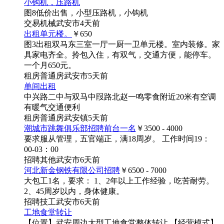
小钩机，压路机
图8
低价出售，小型压路机，小钩机
交易
机械
武安市
4天前
出租单元楼。
￥650
图3
出租双马东三室一厅一厨一卫单元楼。室内装修。家
具家电齐全。拎包入住，有双气，交通方便，能停车。
一个月650元。
租房
普通房
武安市
5天前
单间出租
中兴路二中与双马中叚路北赵一鸣零食附近20米有空调
有暖气交通便利
租房
普通房
武安镇
5天前
潮城市跳舞俱乐部招聘前台一名
￥3500 - 4000
要求服从管理，五官端正，满18周岁。 工作时间19：
00-03：00
招聘
其他
武安市
6天前
河北新金钢铁有限公司招聘
￥6500 - 7000
大包工1名，要求： 1、2年以上工作经验，吃苦耐劳。
2、45周岁以内，身体健康。
招聘
技工
武安市
6天前
工地食堂转让
【位置】武安周边大型工地食堂整体转让 【经营模式】