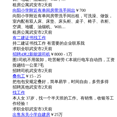
租房
公寓
武安市
2天前
向阳小学附近有单间房带洗手间出
￥700
向阳小学附近有单间房带洗手间出租，可洗澡、做饭，
室内配有双人床、床垫、床头柜、桌子、椅子、衣柜、
空调、地暖、油烟机、Wifi…
租房
公寓
武安市
2天前
有二建证书找工作
持二建证书找工作 有需要的企业联系我
求职
全职
武安市
2天前
招聘4米2新能源司机
￥8000 - 1
万
图1
司机不用装卸，吃苦耐劳 C本就行电车自动挡，工资
按趟结一公里7毛
招聘
司机
武安市
2天前
叠包工
￥15 - 25
把包包安规定叠好，简单易学，时间自由，多劳多得
招聘
其他
武安市
2天前
找工作
本人女 37岁，找一个半天班的工作。有销售，收银等工
作经验！
求职
全职
武安市
3天前
出售东关小学自建房
￥25
万