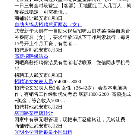
一日三餐全时段营业 【客源】工地固定工人几百人，就
餐客源稳定，刚需极强…
商铺
转让
武安市
8月3日
自助火锅店招聘后厨两名（女）
武安新华大街有一自助火锅店招聘后厨洗菜摘菜自助台
补餐两名（女），要求年龄55以下干净利索就行，每月
15号开上个月工资，有意者…
招聘
厨师
武安市
8月3日
高薪招聘保洁员
网吧高薪招聘保洁员有意者电话联系，微信同步手机号
码
招聘
工人
武安市
8月3日
招聘论文发表人员
￥4000 - 8000
招聘论文发表人员2名 女性（26-42岁） 会基本电脑操
作，有销售工作经验优先考虑 底薪1800-2200+高额提成
+奖金，综合收入5000-…
招聘
其他
武安市
8月2日
塔西路某串店转让
因家中有事无暇管理，现把串店忍痛转让，无转让费
商铺
转让
武安市
8月2日
光明小学附近银泉小区出租