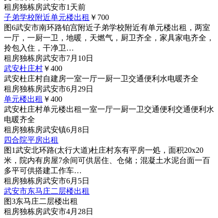
租房
独栋房
武安市
1天前
子弟学校附近单元楼出租
￥700
图6
武安市南环路铂宫附近子弟学校附近有单元楼出租，两室
一厅，一厨一卫，地暖，天燃气，厨卫齐全，家具家电齐全，
拎包入住，干净卫…
租房
独栋房
武安市
7月10日
武安杜庄村
￥400
武安杜庄村自建房一室一厅一厨一卫交通便利水电暖齐全
租房
独栋房
武安市
6月29日
单元楼出租
￥400
武安杜庄村单元楼出租一室一厅一厨一卫交通便利交通便利水
电暖齐全
租房
独栋房
武安镇
6月8日
四合院平房出租
图1
武安北环路(太行大道)杜庄村东有平房一処，面积20x20
米，院内有房屋7余间可供居住、仓储；混凝土水泥台面一百
多平可供搭建工作车…
租房
独栋房
武安市
6月5日
武安市东马庄二层楼出租
图3
东马庄二层楼出租
租房
独栋房
武安市
4月28日