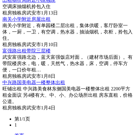
出租物价局附近小院独院
空调床抽烟机拎包入住
租房
独栋房
武安市
1月13日
南关小学附近房屋出租
南关小学附近，有单园楼二层出租，集体供暖，客厅卧室一
体，一厨，一卫，有空调，热水器，抽油烟机，衣柜，拎包入
住。
租房
独栋房
武安市
1月10日
富强路出租带院三层楼
武安富强路北边，蓝天富强饭店对面，（建材市场后面）。有
带院楼房水，电，暖，天然气，热水器，床，空调，停车方
便，一口价年租…
租房
独栋房
武安市
1月8日
中兴路国美电器一楼整体出租
旺铺出租 中兴路美食林东侧国美电器一楼整体出租 2200平方
租金面议 另4楼有大、中、小、办公场所出租 房东直租，价格
公道。
租房
独栋房
武安市
1月4日
第1/1页
1