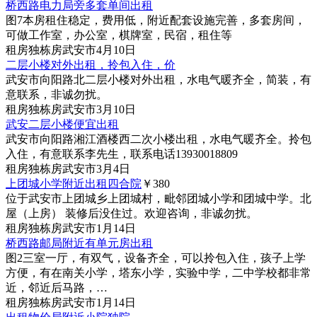
桥西路电力局旁多套单间出租
图7
本房租住稳定，费用低，附近配套设施完善，多套房间，
可做工作室，办公室，棋牌室，民宿，租住等
租房
独栋房
武安市
4月10日
二层小楼对外出租，拎包入住，价
武安市向阳路北二层小楼对外出租，水电气暖齐全，简装，有
意联系，非诚勿扰。
租房
独栋房
武安市
3月10日
武安二层小楼便宜出租
武安市向阳路湘江酒楼西二次小楼出租，水电气暖齐全。拎包
入住，有意联系李先生，联系电话13930018809
租房
独栋房
武安市
3月4日
上团城小学附近出租四合院
￥380
位于武安市上团城乡上团城村，毗邻团城小学和团城中学。北
屋（上房） 装修后没住过。欢迎咨询，非诚勿扰。
租房
独栋房
武安市
1月14日
桥西路邮局附近有单元房出租
图2
三室一厅，有双气，设备齐全，可以拎包入住，孩子上学
方便，有在南关小学，塔东小学，实验中学，二中学校都非常
近，邻近后马路，…
租房
独栋房
武安市
1月14日