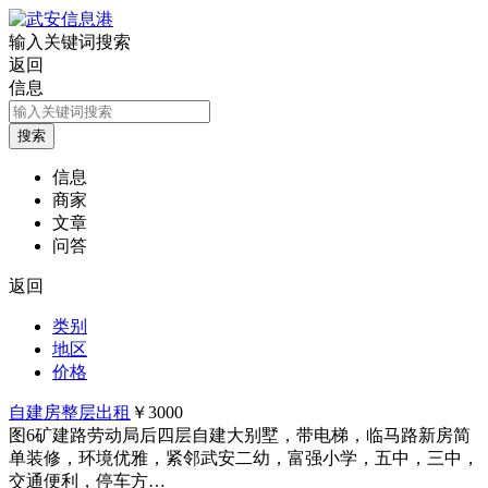
输入关键词搜索
返回
信息
信息
商家
文章
问答
返回
类别
地区
价格
自建房整层出租
￥3000
图6
矿建路劳动局后四层自建大别墅，带电梯，临马路新房简
单装修，环境优雅，紧邻武安二幼，富强小学，五中，三中，
交通便利，停车方…