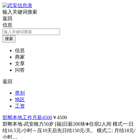
输入关键词搜索
返回
信息
信息
商家
文章
问答
返回
类别
地区
工资
邯郸本地工作月薪4500
￥4500
邯郸本地-武安格力50岁 [福]日薪200块➕住宿2人间 模式一:日
结16.5元/小时～压10天后先日结150元/天。 模式二: 月结18元/
小时…