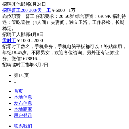
招聘
其他
邯郸
6月24日
招聘普工200-300/天，工
￥6000 - 1
万
岗位职责：普工 任职要求：20-50岁 综合薪资：6K-9K 福利待
遇：管吃管住（4人间）夫妻间，独立卫浴，工作轻松，长期
稳定。
招聘
工人
邯郸
4月8日
零时工
￥1000 - 2000
招零时工数名，手机业务，手机电脑平板都可以！补贴家用，
年纪18-45岁。不限男女，欢迎各位咨询。另外还有证券业
务。微信1678816…
招聘
临时工
邯郸
3月2日
第1/1页
1
首页
本地信息
发布信息
本地商家
用户登录
联系我们