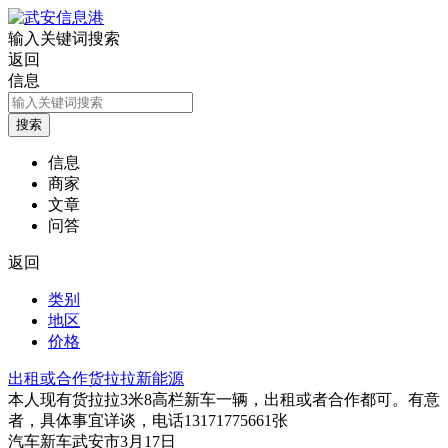
输入关键词搜索
返回
信息
信息
商家
文章
问答
返回
类别
地区
价格
出租或合作货拉拉新能源
本人现有货拉拉3米8高栏新车一辆，出租或者合作都可。有意
者，具体事宜详谈，电话13171775661张
汽车
新车
武安市
3月17日