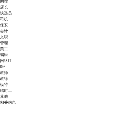
助理
店长
快递员
司机
保安
会计
文职
管理
美工
编辑
网络IT
医生
教师
教练
模特
临时工
其他
相关信息