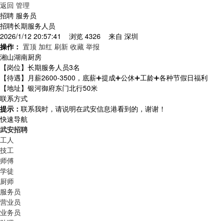
返回
管理
招聘 服务员
招聘长期服务人员
2026/1/12 20:57:41 浏览 4326 来自
深圳
操作：
置顶
加红
刷新
收藏
举报
湘山湖南厨房
【岗位】长期服务人员3名
【待遇】月薪2600-3500，底薪➕提成➕公休➕工龄➕各种节假日福利
【地址】银河御府东门北行50米
联系方式
提示：
联系我时，请说明在武安信息港看到的，谢谢！
快速导航
武安招聘
工人
技工
师傅
学徒
厨师
服务员
营业员
业务员