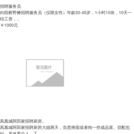
招聘服务员
向阳桥野摊招聘服务员（仅限女性）年龄20-45岁，1小时10块，10天一
结工资，..
￥1000元
凤凰城阿田家招聘厨房..
凤凰城阿田家招聘厨房大姐两天，负责擀面或者炖一些成品菜。切配也
行，具体看个人。工..